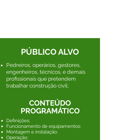
Excelente oportunidade para se
preparar para aplicar os
conceitos
da Norma Regulamentadora Nº
18 - Condições e Meio
Ambiente de Trabalho na Indústri
a da Construção Civil
PÚBLICO ALVO
Pedreiros, operários, gestores,
engenheiros, técnicos, e demais
profissionais que pretendem
trabalhar construção civil;
CONTEÚDO
PROGRAMÁTICO
Definições;
Funcionamento de equipamentos;
Montagem e instalação;
Operação;