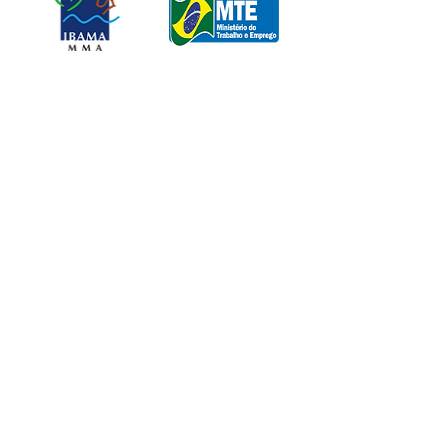
Porto Alegre
Rua Ramiro Barcelos, 685, sala
1004,
Porto Alegre – RS
90035-005
São Paulo
Av. Paulista, 1471, conj 1110,
Jd Paulista - São Paulo - SP
Curitiba
Av. Pres. Getúlio Vargas - Água
Verde, Curitiba - PR
Belo Horizonte
Av. Amazonas - Belo Horizonte -
MG
Camaçari
Av. Jorge Amado, 100, 22 -