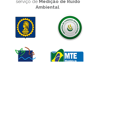
serviço de
Medição de Ruído
Ambiental
.
Porto Alegre
Rua Ramiro Barcelos, 685, sala
1004,
Porto Alegre – RS
90035-005
São Paulo
Av. Paulista, 1471, conj 1110,
Jd Paulista - São Paulo - SP
Curitiba