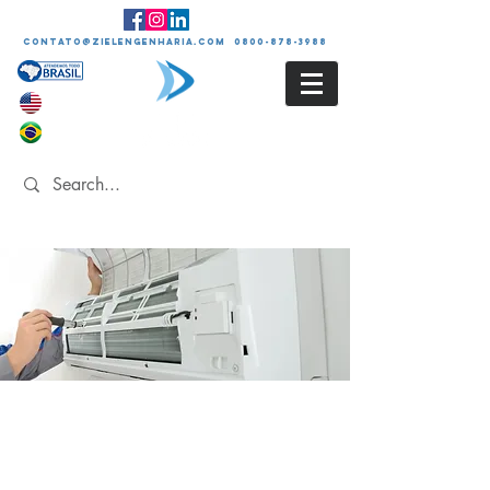
contato@zielengenharia.com 0800-878-3988
PMOC
Plano de Manutenção
Operação de Controle de