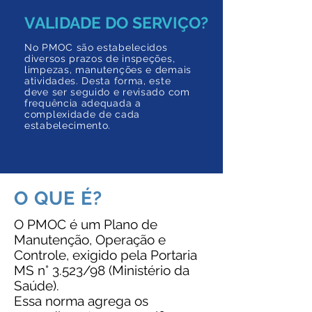
VALIDADE DO SERVIÇO?
No PMOC são estabelecidos
diversos prazos de inspeções,
limpezas, manutenções e demais
atividades. Desta forma, este
deve ser seguido e revisado com
frequência adequada a
complexidade de cada
estabelecimento.
O QUE É?
O PMOC é um Plano de
Manutenção, Operação e
Controle, exigido pela Portaria
MS n° 3.523/98 (Ministério da
Saúde).
Essa norma agrega os